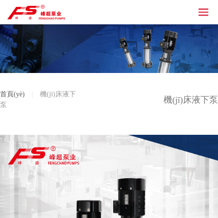
首頁(yè)
|
機(jī)床液下
機(jī)床液下泵
泵