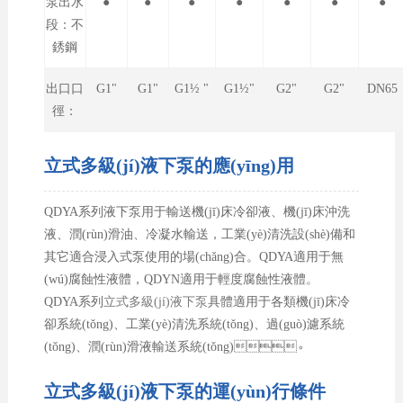
泵出水
●
●
●
●
●
●
●
段：不
銹鋼
出口口
G1"
G1"
G1½ "
G1½"
G2"
G2"
DN65
徑：
立式多級(jí)液下泵的應(yīng)用
QDYA系列液下泵用于輸送機(jī)床冷卻液、機(jī)床沖洗
液、潤(rùn)滑油、冷凝水輸送，工業(yè)清洗設(shè)備和
其它適合浸入式泵使用的場(chǎng)合。QDYA適用于無
(wú)腐蝕性液體，QDYN適用于輕度腐蝕性液體。
QDYA系列
立式多級(jí)液下泵
具體適用于各類機(jī)床冷
卻系統(tǒng)、工業(yè)清洗系統(tǒng)、過(guò)濾系統
(tǒng)、潤(rùn)滑液輸送系統(tǒng)。
立式多級(jí)液下泵的運(yùn)行條件