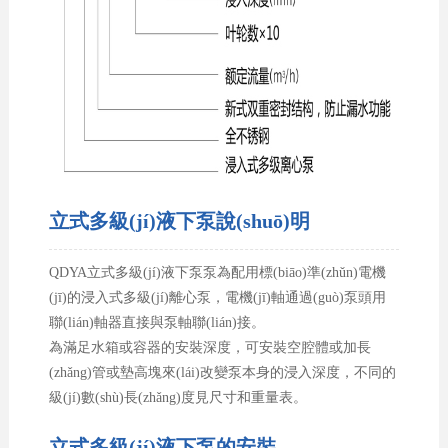
立式多級(jí)液下泵說(shuō)明
QDYA立式多級(jí)液下泵泵為配用標(biāo)準(zhǔn)電機
(jī)的浸入式多級(jí)離心泵，電機(jī)軸通過(guò)泵頭用
聯(lián)軸器直接與泵軸聯(lián)接。
為滿足水箱或容器的安裝深度，可安裝空腔體或加長
(zhǎng)管或墊高塊來(lái)改變泵本身的浸入深度，不同的
級(jí)數(shù)長(zhǎng)度見尺寸和重量表。
立式多級(jí)液下泵的安裝