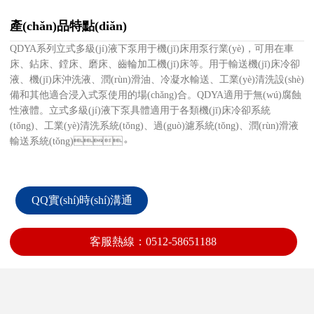
產(chǎn)品特點(diǎn)
QDYA系列
立式多級(jí)液下泵
用于機(jī)床用泵行業(yè)，可用在車
床、鉆床、鏜床、磨床、齒輪加工機(jī)床等。用于輸送機(jī)床冷卻
液、機(jī)床沖洗液、潤(rùn)滑油、冷凝水輸送、工業(yè)清洗設(shè)
備和其他適合浸入式泵使用的場(chǎng)合。QDYA適用于無(wú)腐蝕
性液體。立式多級(jí)液下泵具體適用于各類機(jī)床冷卻系統
(tǒng)、工業(yè)清洗系統(tǒng)、過(guò)濾系統(tǒng)、潤(rùn)滑液
輸送系統(tǒng)。
QQ實(shí)時(shí)溝通
客服熱線：0512-58651188