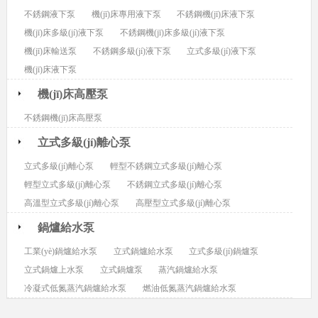
不銹鋼液下泵
機(jī)床專用液下泵
不銹鋼機(jī)床液下泵
機(jī)床多級(jí)液下泵
不銹鋼機(jī)床多級(jí)液下泵
機(jī)床輸送泵
不銹鋼多級(jí)液下泵
立式多級(jí)液下泵
機(jī)床液下泵
機(jī)床高壓泵
不銹鋼機(jī)床高壓泵
立式多級(jí)離心泵
立式多級(jí)離心泵
輕型不銹鋼立式多級(jí)離心泵
輕型立式多級(jí)離心泵
不銹鋼立式多級(jí)離心泵
高溫型立式多級(jí)離心泵
高壓型立式多級(jí)離心泵
鍋爐給水泵
工業(yè)鍋爐給水泵
立式鍋爐給水泵
立式多級(jí)鍋爐泵
立式鍋爐上水泵
立式鍋爐泵
蒸汽鍋爐給水泵
冷凝式低氮蒸汽鍋爐給水泵
燃油低氮蒸汽鍋爐給水泵