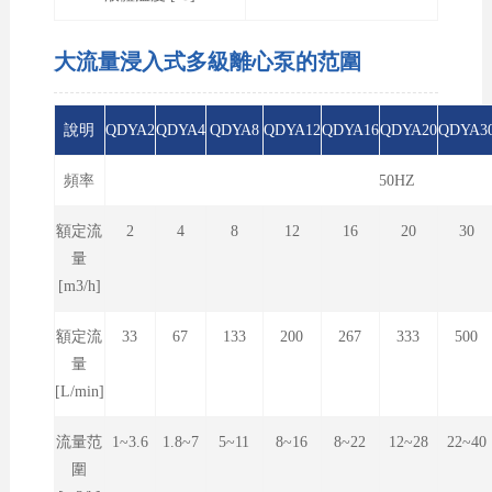
大流量浸入式多級離心泵的范圍
說明
QDYA2
QDYA4
QDYA8
QDYA12
QDYA16
QDYA20
QDYA3
頻率
50HZ
額定流
2
4
8
12
16
20
30
量
[m3/h]
額定流
33
67
133
200
267
333
500
量
[L/min]
流量范
1~3.6
1.8~7
5~11
8~16
8~22
12~28
22~40
圍