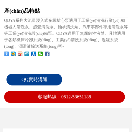
產(chǎn)品特點
QDYA系列
大流量浸入式多級離心泵
適用于工業(yè)清洗行業(yè),如
機器人清洗泵、超聲清洗泵、軸承清洗泵、汽車零部件專用清洗泵等
等工業(yè)清洗設(shè)備泵。QDYA適用于無腐蝕性液體。具體適用
于各類機床冷卻系統(tǒng)、工業(yè)清洗系統(tǒng)、過濾系統
(tǒng)、潤滑液輸送系統(tǒng)。
QQ實時溝通
客服熱線：0512-58651188