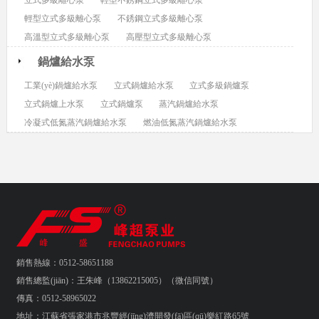
立式多級離心泵
輕型不銹鋼立式多級離心泵
輕型立式多級離心泵
不銹鋼立式多級離心泵
高溫型立式多級離心泵
高壓型立式多級離心泵
鍋爐給水泵
工業(yè)鍋爐給水泵
立式鍋爐給水泵
立式多級鍋爐泵
立式鍋爐上水泵
立式鍋爐泵
蒸汽鍋爐給水泵
冷凝式低氮蒸汽鍋爐給水泵
燃油低氮蒸汽鍋爐給水泵
銷售熱線：0512-58651188
銷售總監(jiān)：王朱峰（13862215005）（微信同號）
傳真：0512-58965022
地址：江蘇省張家港市兆豐經(jīng)濟開發(fā)區(qū)樂紅路65號