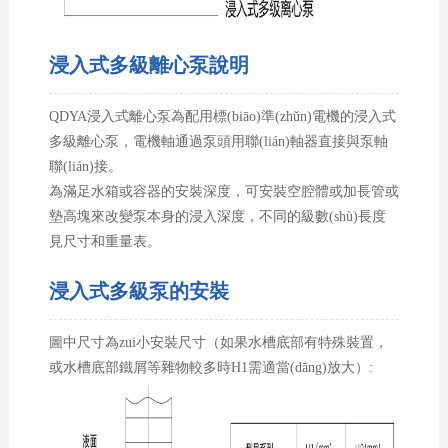
浸入式多級離心泵說明
QDYA浸入式離心泵為配用標(biāo)準(zhǔn)電機的浸入式
多級離心泵，電機軸通過泵頭用聯(lián)軸器直接與泵軸
聯(lián)接。
為滿足水箱或容器的安裝深度，可安裝空腔體或加長管或
墊高塊來改變泵本身的浸入深度，不同的級數(shù)長度
見尺寸和重量表。
浸入式多級泵的安裝
圖中尺寸為zui小安裝尺寸（如果水槽底部有特殊裝置，
或水槽底部鐵屑等雜物較多時H1需適當(dāng)放大）: