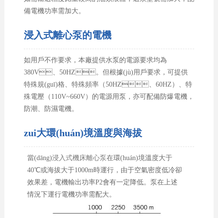
備電機功率需加大。
浸入式離心泵的電機
如用戶不作要求，本廠提供水泵的電源要求均為
380V、50HZ。但根據(jù)用戶要求，可提供
特殊規(guī)格、特殊頻率（50HZ、60HZ）、特
殊電壓（110V~660V）的電源用泵，亦可配備防爆電機，
防潮、防濕電機。
zui大環(huán)境溫度與海拔
當(dāng)
浸入式機床離心泵
在環(huán)境溫度大于
40℃或海拔大于1000m時運行，由于空氣密度低冷卻
效果差，電機輸出功率P2會有一定降低。泵在上述
情況下運行電機功率需配大。