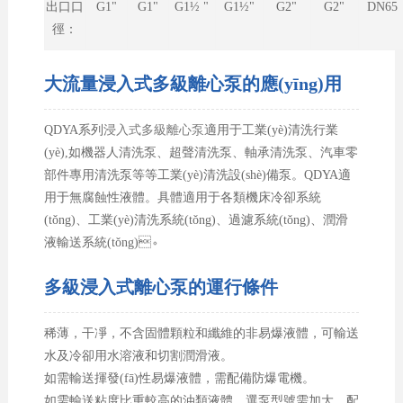
出口口
G1"
G1"
G1½ "
G1½"
G2"
G2"
DN65
徑：
大流量浸入式多級離心泵的應(yīng)用
QDYA系列
浸入式多級離心泵
適用于工業(yè)清洗行業
(yè),如機器人清洗泵、超聲清洗泵、軸承清洗泵、汽車零
部件專用清洗泵等等工業(yè)清洗設(shè)備泵。QDYA適
用于無腐蝕性液體。具體適用于各類機床冷卻系統
(tǒng)、工業(yè)清洗系統(tǒng)、過濾系統(tǒng)、潤滑
液輸送系統(tǒng)。
多級浸入式離心泵的運行條件
稀薄，干凈，不含固體顆粒和纖維的非易爆液體，可輸送
水及冷卻用水溶液和切割潤滑液。
如需輸送揮發(fā)性易爆液體，需配備防爆電機。
如需輸送粘度比重較高的油類液體，選泵型號需加大，配