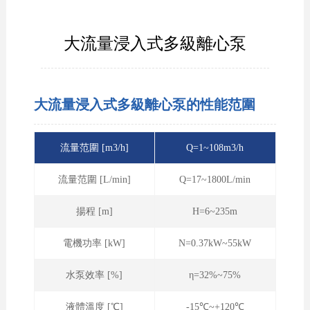
大流量浸入式多級離心泵
大流量浸入式多級離心泵的性能范圍
流量范圍 [m3/h]
Q=1~108m3/h
流量范圍 [L/min]
Q=17~1800L/min
揚程 [m]
H=6~235m
電機功率 [kW]
N=0.37kW~55kW
水泵效率 [%]
η=32%~75%
液體溫度 [℃]
-15℃~+120℃