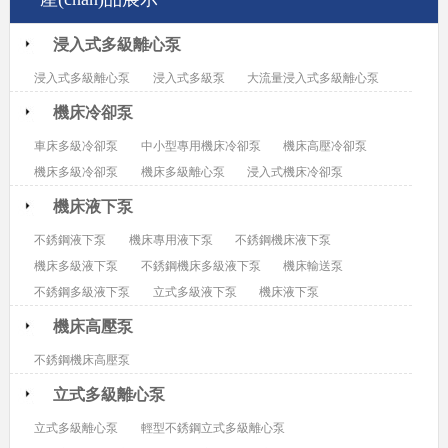
浸入式多級離心泵
浸入式多級離心泵
浸入式多級泵
大流量浸入式多級離心泵
機床冷卻泵
車床多級冷卻泵
中小型專用機床冷卻泵
機床高壓冷卻泵
機床多級冷卻泵
機床多級離心泵
浸入式機床冷卻泵
機床液下泵
不銹鋼液下泵
機床專用液下泵
不銹鋼機床液下泵
機床多級液下泵
不銹鋼機床多級液下泵
機床輸送泵
不銹鋼多級液下泵
立式多級液下泵
機床液下泵
機床高壓泵
不銹鋼機床高壓泵
立式多級離心泵
立式多級離心泵
輕型不銹鋼立式多級離心泵