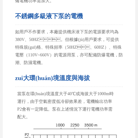
備電機功率需加大。
不銹鋼多級液下泵的電機
如用戶不作要求，本廠提供
機床液下泵
的電源要求均為
380V、50HZ。但根據(jù)用戶要求，可提供
特殊規(guī)格、特殊頻率（50HZ、60HZ）、特殊
電壓（110V~660V）的電源用泵，亦可配備防爆電機，防
潮、防濕電機。
zui大環(huán)境溫度與海拔
當泵在環(huán)境溫度大于40℃或海拔大于1000m時
運行，由于空氣密度低冷卻效果差，電機輸出功率
P2會有一定降低。泵在上述情況下運行電機功率需
配大。