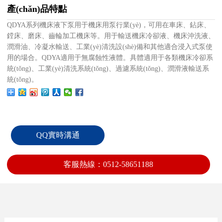
產(chǎn)品特點
QDYA系列機床液下泵
用于機床用泵行業(yè)，可用在車床、鉆床、
鏜床、磨床、齒輪加工機床等。用于輸送機床冷卻液、機床沖洗液、
潤滑油、冷凝水輸送、工業(yè)清洗設(shè)備和其他適合浸入式泵使
用的場合。QDYA適用于無腐蝕性液體。具體適用于各類機床冷卻系
統(tǒng)、工業(yè)清洗系統(tǒng)、過濾系統(tǒng)、潤滑液輸送系
統(tǒng)。
QQ實時溝通
客服熱線：0512-58651188