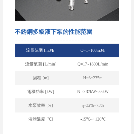
不銹鋼多級液下泵的性能范圍
流量范圍 [m3/h]
Q=1~108m3/h
流量范圍 [L/min]
Q=17~1800L/min
揚程 [m]
H=6~235m
電機功率 [kW]
N=0.37kW~55kW
水泵效率 [%]
η=32%~75%
液體溫度 [℃]
-15℃~+120℃