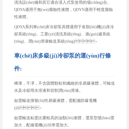
清洗設(shè)備和其它適合浸入式泵使用的場(chǎng)合。
QDYA適用于無(wú)腐蝕性液體，QDYN適用于輕度腐蝕
性液體。
QDYA系列車(chē)床冷卻泵具體適用于各類(lèi)機(jī)床冷
卻系統(tǒng)、工業(yè)清洗系統(tǒng)、過(guò)濾系統
(tǒng)、潤(rùn)滑液輸送系統(tǒng)。
車(chē)床多級(jí)冷卻泵的運(yùn)行條
件:
稀薄，干凈，不含固體顆粒和纖維的非易爆液體，可輸送
水及冷卻用水溶液和切割潤(rùn)滑液。
如需輸送揮發(fā)性易爆液體，需配備防爆電機
(jī)。
如需輸送粘度比重較高的油類(lèi)液體，選泵型號(hào)需
加大，配備電機(jī)功率需加大。