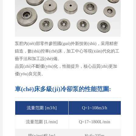
泵腔內(nèi)部零件參照國(guó)外新技術(shù)，采用精密
鑄造，數(shù)控車(chē)床，加工中心等現(xiàn)代化的工
藝手法和加工設(shè)備。
品質(zhì)不斷優(yōu)化，性能提升，核心品質(zhì)更加
優(yōu)良完美。
車(chē)床多級(jí)冷卻泵的性能范圍:
流量范圍 [m3/h]
Q=1~108m3/h
流量范圍 [L/min]
Q=17~1800L/min
揚(yáng)程 [m]
H=6~235m