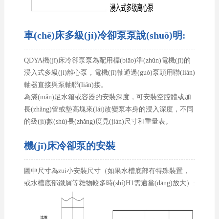
車(chē)床多級(jí)冷卻泵泵說(shuō)明:
QDYA
機(jī)床冷卻泵
泵為配用標(biāo)準(zhǔn)電機(jī)的
浸入式多級(jí)離心泵，電機(jī)軸通過(guò)泵頭用聯(lián)
軸器直接與泵軸聯(lián)接。
為滿(mǎn)足水箱或容器的安裝深度，可安裝空腔體或加
長(zhǎng)管或墊高塊來(lái)改變泵本身的浸入深度，不同
的級(jí)數(shù)長(zhǎng)度見(jiàn)尺寸和重量表。
機(jī)床冷卻泵的安裝
圖中尺寸為zui小安裝尺寸（如果水槽底部有特殊裝置，
或水槽底部鐵屑等雜物較多時(shí)H1需適當(dāng)放大）: