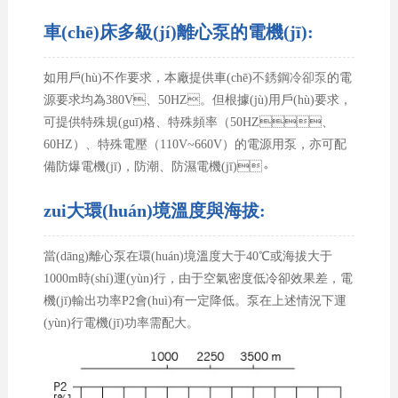
車(chē)床多級(jí)離心泵的電機(jī):
如用戶(hù)不作要求，本廠提供車(chē)
不銹鋼冷卻泵
的電
源要求均為380V、50HZ。但根據(jù)用戶(hù)要求，
可提供特殊規(guī)格、特殊頻率（50HZ、
60HZ）、特殊電壓（110V~660V）的電源用泵，亦可配
備防爆電機(jī)，防潮、防濕電機(jī)。
zui大環(huán)境溫度與海拔:
當(dāng)離心泵在環(huán)境溫度大于40℃或海拔大于
1000m時(shí)運(yùn)行，由于空氣密度低冷卻效果差，電
機(jī)輸出功率P2會(huì)有一定降低。泵在上述情況下運
(yùn)行電機(jī)功率需配大。