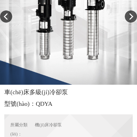
車(chē)床多級(jí)冷卻泵
型號(hào)：QDYA
所屬分類
機(jī)床冷卻泵
(lèi)：